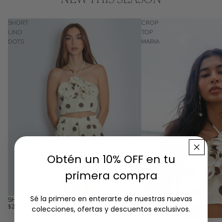
NEW THIS SEASON
SHORT
CROP
LINO
TOP
DOTS
MARIA
Obtén un 10% OFF en tu
primera compra
Sé la primero en enterarte de nuestras nuevas
SHORT LINO DOTS
$220.000,00
colecciones, ofertas y descuentos exclusivos.
CROP TOP MARIA