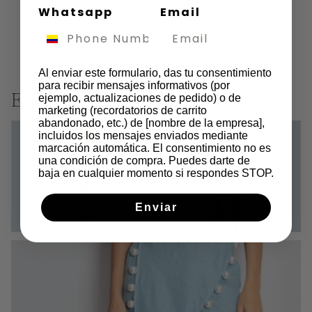
$200.000,00
Whatsapp
Email
Al enviar este formulario, das tu consentimiento
COMPRAR AHORA
para recibir mensajes informativos (por
ejemplo, actualizaciones de pedido) o de
EXPLORA POR CATEGORIA
marketing (recordatorios de carrito
abandonado, etc.) de [nombre de la empresa],
SHORTS
TOPS
incluidos los mensajes enviados mediante
marcación automática. El consentimiento no es
una condición de compra. Puedes darte de
baja en cualquier momento si respondes STOP.
Enviar
SHORTS
TOPS
PANTALONES