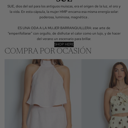
SUE, dios del sol para los antiguos muiscas, era el origen de la luz, el oro y
la vida. En esta cápsula, la mujer HMP encarna esa misma energía solar:
poderosa, luminosa, magnética .
ES UNA ODA A LA MUJER BARRANQUILLERA: ese arte de
“emperifollarse” con orgullo, de disfrutar el calor como un lujo, y de hacer
del verano un escenario para brillar.
SHOP HERE
COMPRA POR OCASIÓN
ALL WHITE
SETS