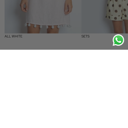
ALL WHITE
SETS
Reviews
Jeiny
❮
❯
Excelente producto me
encantooo